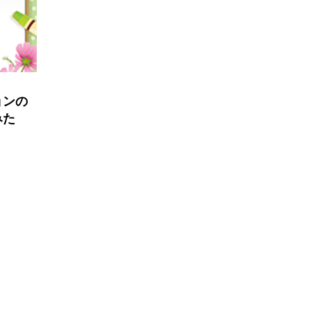
ョンの
みた