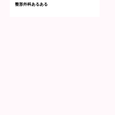
っ
整形外科あるある
小児
ニッ