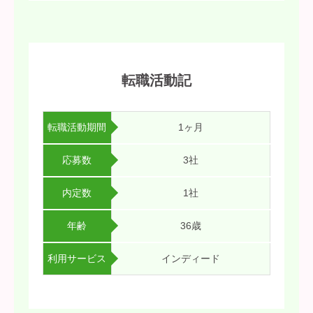
転職活動記
転職活動期間
1ヶ月
応募数
3社
内定数
1社
年齢
36歳
利用サービス
インディード